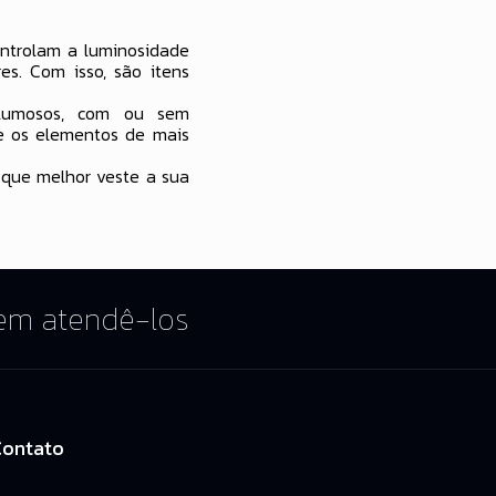
ontrolam a luminosidade
s. Com isso, são itens
olumosos, com ou sem
re os elementos de mais
 que melhor veste a sua
 em atendê-los
Contato