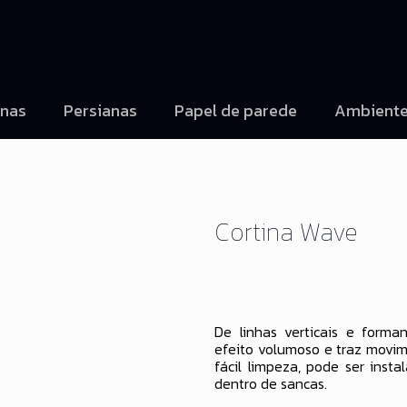
inas
Persianas
Papel de parede
Ambient
Cortina Wave
De linhas verticais e forma
efeito volumoso e traz movi
fácil limpeza, pode ser insta
dentro de sancas.