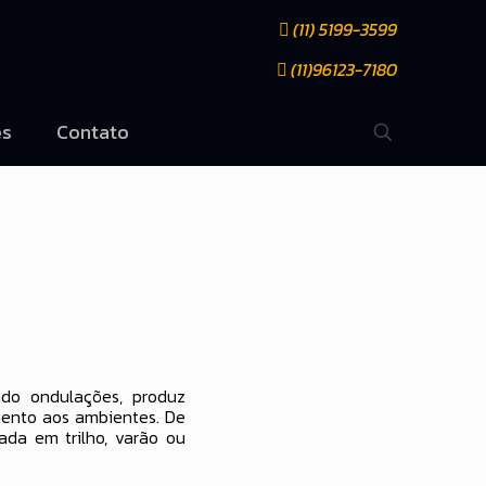
(11) 5199-3599
(11)96123-7180
es
Contato
ndo ondulações, produz
mento aos ambientes. De
lada em trilho, varão ou