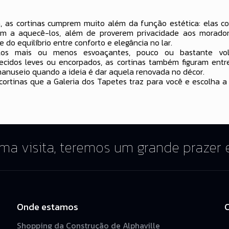
, as cortinas cumprem muito além da função estética: elas c
m a aquecê-los, além de proverem privacidade aos moradore
e do equilíbrio entre conforto e elegância no lar.
los mais ou menos esvoaçantes, pouco ou bastante v
ecidos leves ou encorpados, as cortinas também figuram ent
manuseio quando a ideia é dar aquela renovada no décor.
ortinas que a Galeria dos Tapetes traz para você e escolha a
uma visita, teremos um grande prazer
Onde estamos
Shopping da Construção de Alphaville